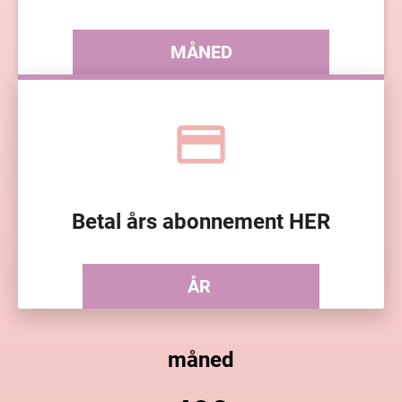
MÅNED
credit_card
Betal års abonnement HER
ÅR
måned